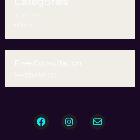
Categories
astrophoto
initiation
Free Consultation
+44 (55) 4347 856