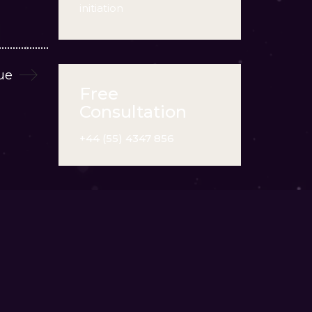
initiation
ue
Free
Consultation
+44 (55) 4347 856